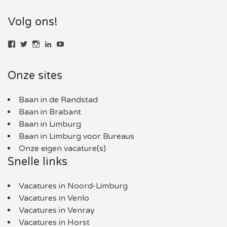
Volg ons!
Bekijk
Bekijk
Bekijk
LinkedIn
YouTube
het
het
het
profiel
profiel
profiel
van
van
van
Onze sites
baaninlimburg.nl
BaaninLimburgNL
baaninlimburg.nl
op
op
op
Facebook
Twitter
Instagram
Baan in de Randstad
Baan in Brabant
Baan in Limburg
Baan in Limburg voor Bureaus
Onze eigen vacature(s)
Snelle links
Vacatures in Noord-Limburg
Vacatures in Venlo
Vacatures in Venray
Vacatures in Horst