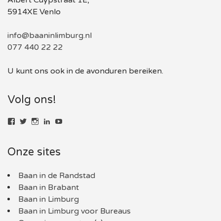
5914XE Venlo
info@baaninlimburg.nl
077 440 22 22
U kunt ons ook in de avonduren bereiken.
Volg ons!
Bekijk
Bekijk
Bekijk
LinkedIn
YouTube
het
het
het
profiel
profiel
profiel
van
van
van
Onze sites
baaninlimburg.nl
BaaninLimburgNL
baaninlimburg.nl
op
op
op
Facebook
Twitter
Instagram
Baan in de Randstad
Baan in Brabant
Baan in Limburg
Baan in Limburg voor Bureaus