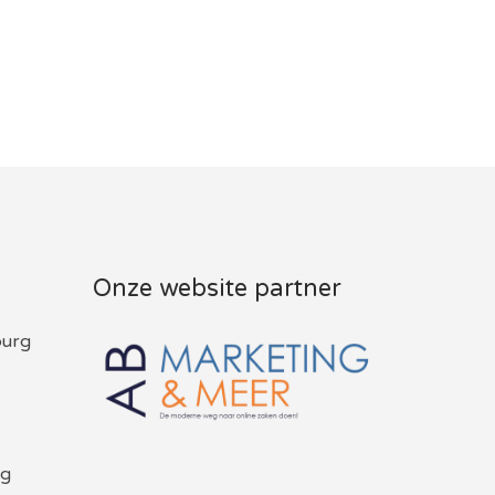
Onze website partner
burg
rg