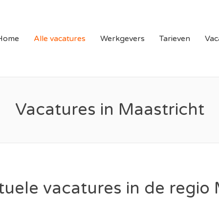
N LIMBURG | VACATURE
Home
Alle vacatures
Werkgevers
Tarieven
Vac
Vacatures in Maastricht
ctuele vacatures in de regio 