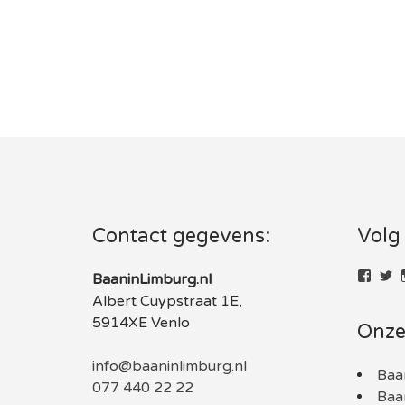
Contact gegevens:
Volg
Bekij
Be
BaaninLimburg.nl
het
he
Albert Cuypstraat 1E,
profie
pr
van
v
5914XE Venlo
Onze
baani
B
op
o
Face
Tw
info@baaninlimburg.nl
Baa
077 440 22 22
Baa