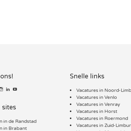
 ons!
Snelle links
k
kijk
Bekijk
LinkedIn
YouTube
Vacatures in Noord-Lim
t
het
Vacatures in Venlo
l
ofiel
profiel
an
van
Vacatures in Venray
 sites
nlimburg.nl
aaninLimburgNL
baaninlimburg.nl
Vacatures in Horst
p
op
book
itter
Instagram
Vacatures in Roermond
n in de Randstad
Vacatures in Zuid-Limbu
n in Brabant