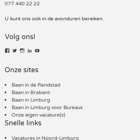
077 440 22 22
U kunt ons ook in de avonduren bereiken.
Volg ons!
Bekijk
Bekijk
Bekijk
LinkedIn
YouTube
het
het
het
profiel
profiel
profiel
van
van
van
Onze sites
baaninlimburg.nl
BaaninLimburgNL
baaninlimburg.nl
op
op
op
Facebook
Twitter
Instagram
Baan in de Randstad
Baan in Brabant
Baan in Limburg
Baan in Limburg voor Bureaus
Onze eigen vacature(s)
Snelle links
Vacatures in Noord-Limburg