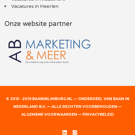
Vacatures in Heerlen
Onze website partner
© 2015 - 2019 BAANINLIMBURG.NL — ONDERDEEL VAN BAAN IN
NEDERLAND B.V. — ALLE RECHTEN VOORBEHOUDEN —
ALGEMENE VOORWAARDEN
—
PRIVACYBELEID
Linked
Instgram