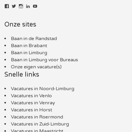
Bekijk
Bekijk
Bekijk
LinkedIn
YouTube
het
het
het
profiel
profiel
profiel
van
van
van
Onze sites
baaninlimburg.nl
BaaninLimburgNL
baaninlimburg.nl
op
op
op
Facebook
Twitter
Instagram
Baan in de Randstad
Baan in Brabant
Baan in Limburg
Baan in Limburg voor Bureaus
Onze eigen vacature(s)
Snelle links
Vacatures in Noord-Limburg
Vacatures in Venlo
Vacatures in Venray
Vacatures in Horst
Vacatures in Roermond
Vacatures in Zuid-Limburg
Vacatures in Maastricht