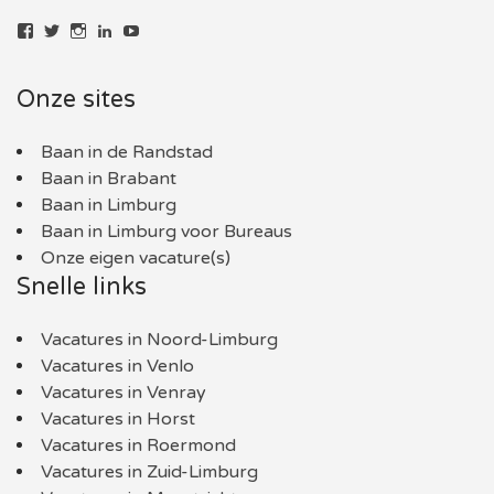
Bekijk
Bekijk
Bekijk
LinkedIn
YouTube
het
het
het
profiel
profiel
profiel
van
van
van
Onze sites
baaninlimburg.nl
BaaninLimburgNL
baaninlimburg.nl
op
op
op
Facebook
Twitter
Instagram
Baan in de Randstad
Baan in Brabant
Baan in Limburg
Baan in Limburg voor Bureaus
Onze eigen vacature(s)
Snelle links
Vacatures in Noord-Limburg
Vacatures in Venlo
Vacatures in Venray
Vacatures in Horst
Vacatures in Roermond
Vacatures in Zuid-Limburg