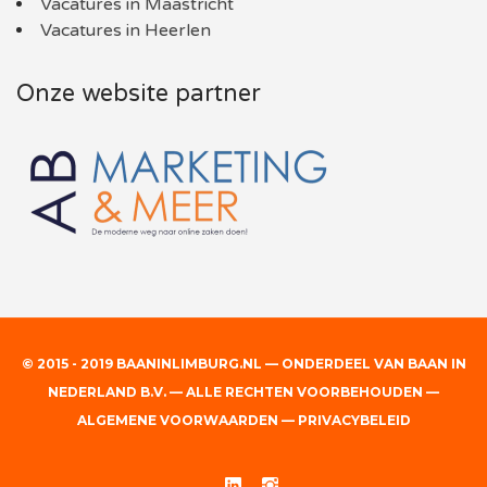
Vacatures in Maastricht
Vacatures in Heerlen
Onze website partner
© 2015 - 2019 BAANINLIMBURG.NL — ONDERDEEL VAN BAAN IN
NEDERLAND B.V. — ALLE RECHTEN VOORBEHOUDEN —
ALGEMENE VOORWAARDEN
—
PRIVACYBELEID
Linked
Instgram