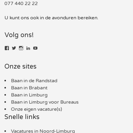
077 440 22 22
U kunt ons ook in de avonduren bereiken.
Volg ons!
Bekijk
Bekijk
Bekijk
LinkedIn
YouTube
het
het
het
profiel
profiel
profiel
van
van
van
Onze sites
baaninlimburg.nl
BaaninLimburgNL
baaninlimburg.nl
op
op
op
Facebook
Twitter
Instagram
Baan in de Randstad
Baan in Brabant
Baan in Limburg
Baan in Limburg voor Bureaus
Onze eigen vacature(s)
Snelle links
Vacatures in Noord-Limburg