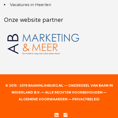
Vacatures in Heerlen
Onze website partner
© 2015 - 2019 BAANINLIMBURG.NL — ONDERDEEL VAN BAAN IN
NEDERLAND B.V. — ALLE RECHTEN VOORBEHOUDEN —
ALGEMENE VOORWAARDEN
—
PRIVACYBELEID
Linked
Instgram