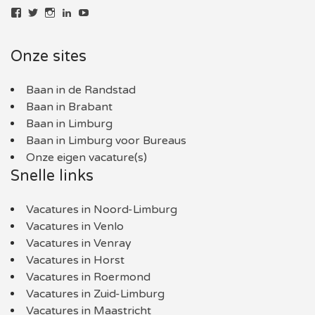
Bekijk
Bekijk
Bekijk
LinkedIn
YouTube
het
het
het
profiel
profiel
profiel
van
van
van
Onze sites
baaninlimburg.nl
BaaninLimburgNL
baaninlimburg.nl
op
op
op
Facebook
Twitter
Instagram
Baan in de Randstad
Baan in Brabant
Baan in Limburg
Baan in Limburg voor Bureaus
Onze eigen vacature(s)
Snelle links
Vacatures in Noord-Limburg
Vacatures in Venlo
Vacatures in Venray
Vacatures in Horst
Vacatures in Roermond
Vacatures in Zuid-Limburg
Vacatures in Maastricht