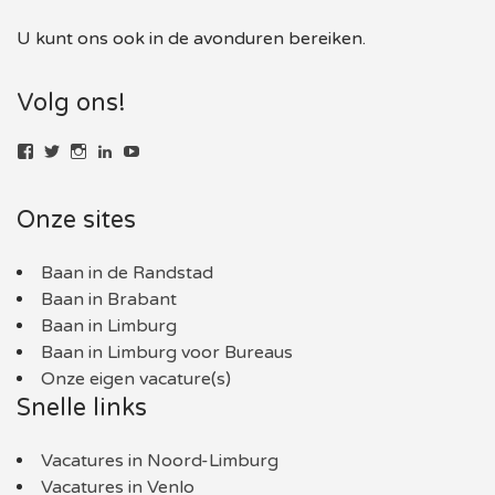
U kunt ons ook in de avonduren bereiken.
Volg ons!
Bekijk
Bekijk
Bekijk
LinkedIn
YouTube
het
het
het
profiel
profiel
profiel
van
van
van
Onze sites
baaninlimburg.nl
BaaninLimburgNL
baaninlimburg.nl
op
op
op
Facebook
Twitter
Instagram
Baan in de Randstad
Baan in Brabant
Baan in Limburg
Baan in Limburg voor Bureaus
Onze eigen vacature(s)
Snelle links
Vacatures in Noord-Limburg
Vacatures in Venlo