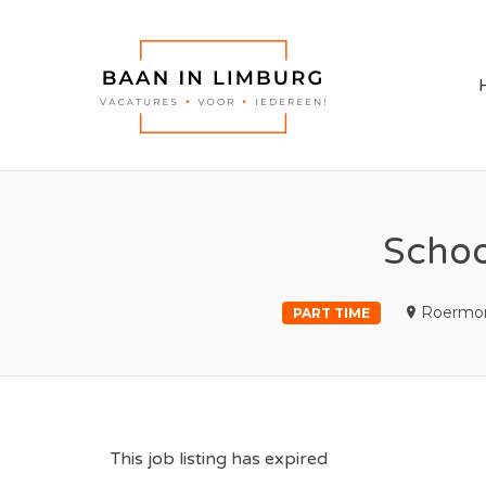
BAAN I
Scho
Roermon
PART TIME
This job listing has expired