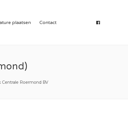
S IN LIMBURG
ature plaatsen
Contact
mond)
 Centrale Roermond BV