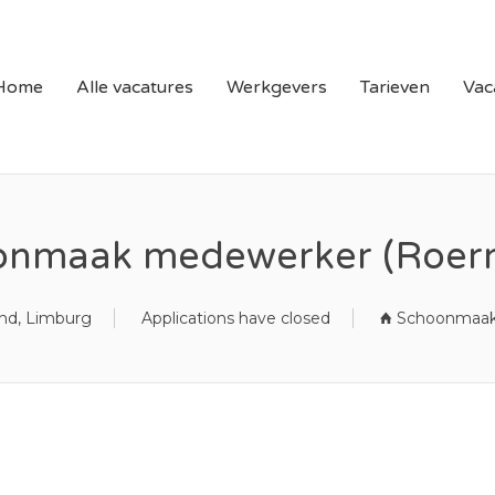
N LIMBURG | VACATURE
Home
Alle vacatures
Werkgevers
Tarieven
Vac
onmaak medewerker (Roer
d, Limburg
Applications have closed
Schoonmaak