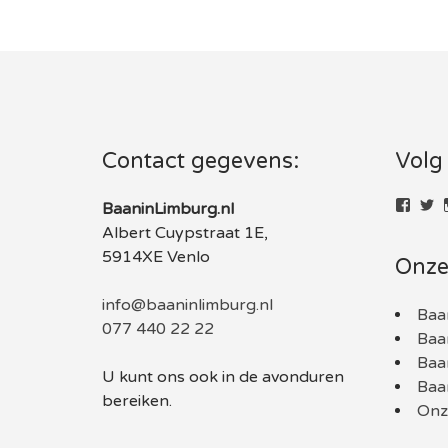
Contact gegevens:
Volg
Bekij
Be
BaaninLimburg.nl
het
he
Albert Cuypstraat 1E,
profie
pr
van
v
5914XE Venlo
Onze
baani
B
op
o
Face
Tw
info@baaninlimburg.nl
Baa
077 440 22 22
Baa
Baa
U kunt ons ook in de avonduren
Baa
bereiken.
Onze