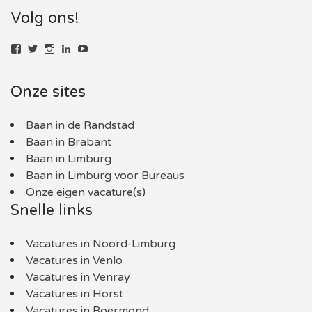
Volg ons!
Bekijk
Bekijk
Bekijk
LinkedIn
YouTube
het
het
het
profiel
profiel
profiel
van
van
van
Onze sites
baaninlimburg.nl
BaaninLimburgNL
baaninlimburg.nl
op
op
op
Facebook
Twitter
Instagram
Baan in de Randstad
Baan in Brabant
Baan in Limburg
Baan in Limburg voor Bureaus
Onze eigen vacature(s)
Snelle links
Vacatures in Noord-Limburg
Vacatures in Venlo
Vacatures in Venray
Vacatures in Horst
Vacatures in Roermond