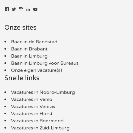
Bekijk
Bekijk
Bekijk
LinkedIn
YouTube
het
het
het
profiel
profiel
profiel
van
van
van
Onze sites
baaninlimburg.nl
BaaninLimburgNL
baaninlimburg.nl
op
op
op
Facebook
Twitter
Instagram
Baan in de Randstad
Baan in Brabant
Baan in Limburg
Baan in Limburg voor Bureaus
Onze eigen vacature(s)
Snelle links
Vacatures in Noord-Limburg
Vacatures in Venlo
Vacatures in Venray
Vacatures in Horst
Vacatures in Roermond
Vacatures in Zuid-Limburg