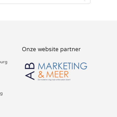
Onze website partner
burg
rg