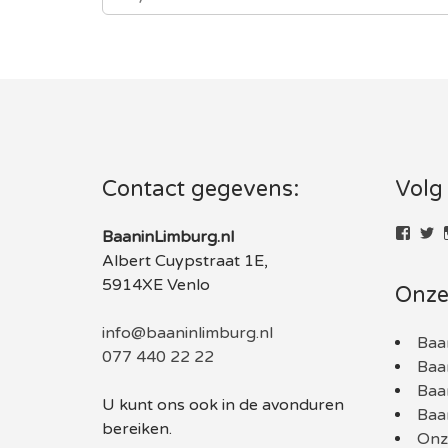
Contact gegevens:
Volg
Bekij
Be
BaaninLimburg.nl
het
he
Albert Cuypstraat 1E,
profie
pr
van
v
5914XE Venlo
Onze
baani
B
op
o
Face
Tw
info@baaninlimburg.nl
Baa
077 440 22 22
Baa
Baa
U kunt ons ook in de avonduren
Baa
bereiken.
Onze