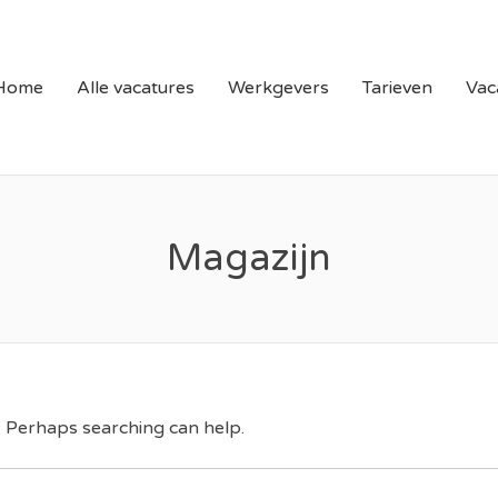
N LIMBURG | VACATURE
Home
Alle vacatures
Werkgevers
Tarieven
Vac
Magazijn
r. Perhaps searching can help.