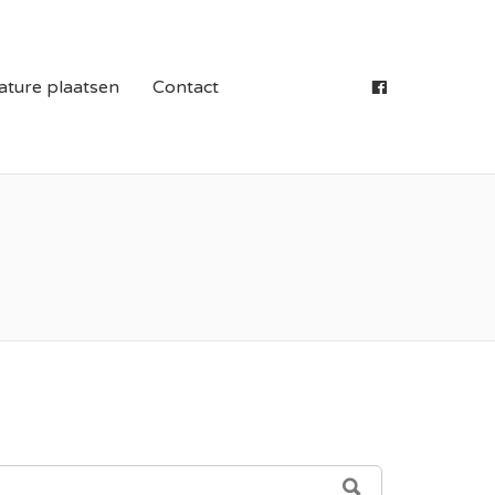
S IN LIMBURG
ature plaatsen
Contact
SEARCH