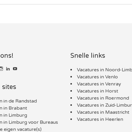
 ons!
Snelle links
k
kijk
Bekijk
LinkedIn
YouTube
Vacatures in Noord-Lim
t
het
Vacatures in Venlo
l
ofiel
profiel
an
van
Vacatures in Venray
 sites
nlimburg.nl
aaninLimburgNL
baaninlimburg.nl
Vacatures in Horst
p
op
book
itter
Instagram
Vacatures in Roermond
n in de Randstad
Vacatures in Zuid-Limbu
n in Brabant
Vacatures in Maastricht
n in Limburg
Vacatures in Heerlen
n in Limburg voor Bureaus
 eigen vacature(s)