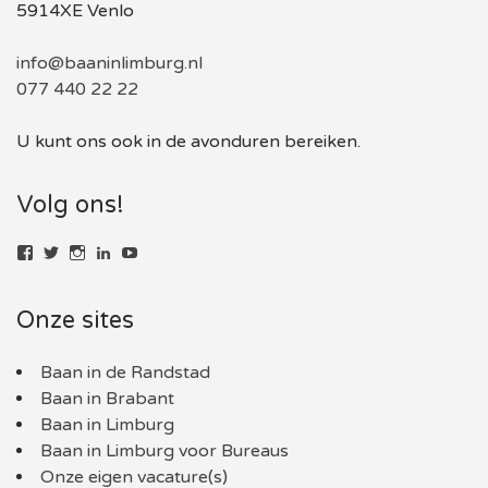
5914XE Venlo
info@baaninlimburg.nl
077 440 22 22
U kunt ons ook in de avonduren bereiken.
Volg ons!
Bekijk
Bekijk
Bekijk
LinkedIn
YouTube
het
het
het
profiel
profiel
profiel
van
van
van
Onze sites
baaninlimburg.nl
BaaninLimburgNL
baaninlimburg.nl
op
op
op
Facebook
Twitter
Instagram
Baan in de Randstad
Baan in Brabant
Baan in Limburg
Baan in Limburg voor Bureaus
Onze eigen vacature(s)