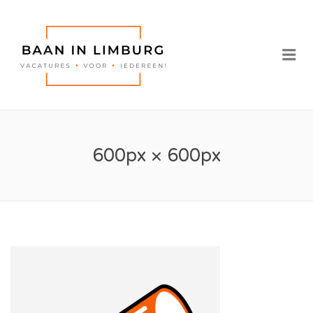
BAAN IN
LIMBURG |
Me
VACATURES IN
LIMBURG
600px × 600px