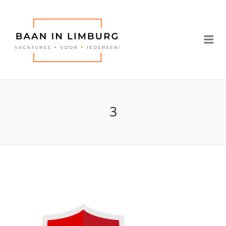
BAAN IN
LIMBURG |
Me
VACATURES IN
LIMBURG
3