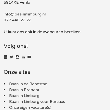
5914XE Venlo
info@baaninlimburg.nl
077 440 22 22
U kunt ons ook in de avonduren bereiken.
Volg ons!
Bekijk
Bekijk
Bekijk
LinkedIn
YouTube
het
het
het
profiel
profiel
profiel
van
van
van
Onze sites
baaninlimburg.nl
BaaninLimburgNL
baaninlimburg.nl
op
op
op
Facebook
Twitter
Instagram
Baan in de Randstad
Baan in Brabant
Baan in Limburg
Baan in Limburg voor Bureaus
Onze eigen vacature(s)