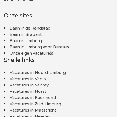
het
het
het
profiel
profiel
profiel
van
van
van
Onze sites
baaninlimburg.nl
BaaninLimburgNL
baaninlimburg.nl
op
op
op
Facebook
Twitter
Instagram
Baan in de Randstad
Baan in Brabant
Baan in Limburg
Baan in Limburg voor Bureaus
Onze eigen vacature(s)
Snelle links
Vacatures in Noord-Limburg
Vacatures in Venlo
Vacatures in Venray
Vacatures in Horst
Vacatures in Roermond
Vacatures in Zuid-Limburg
Vacatures in Maastricht
Vacatures in Heerlen