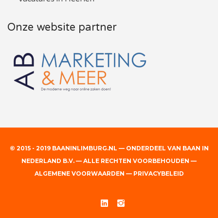
Onze website partner
© 2015 - 2019 BAANINLIMBURG.NL — ONDERDEEL VAN BAAN IN
NEDERLAND B.V. — ALLE RECHTEN VOORBEHOUDEN —
ALGEMENE VOORWAARDEN
—
PRIVACYBELEID
Linked
Instgram
In