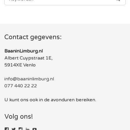
FOR:
Contact gegevens:
BaaninLimburg.nl
Albert Cuypstraat 1E,
5914XE Venlo
info@baaninlimburg.nl
077 440 22 22
U kunt ons ook in de avonduren bereiken.
Volg ons!
Bekijk
Bekijk
Bekijk
LinkedIn
YouTube