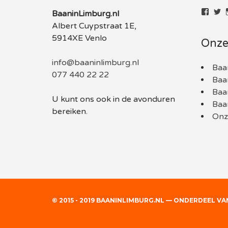
Bekij
Be
BaaninLimburg.nl
het
he
Albert Cuypstraat 1E,
profie
pr
van
v
5914XE Venlo
Onze
baani
B
op
o
Face
Tw
info@baaninlimburg.nl
Baa
077 440 22 22
Baa
Baa
U kunt ons ook in de avonduren
Baa
bereiken.
Onze
© 2015 - 2019 BAANINLIMBURG.NL — ONDERDEEL V