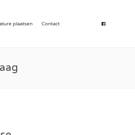
S IN LIMBURG
ature plaatsen
Contact
raag
sse