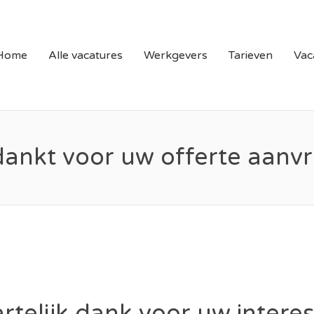
N LIMBURG | VACATURE
Home
Alle vacatures
Werkgevers
Tarieven
Vac
ankt voor uw offerte aanv
rtelijk dank voor uw intere