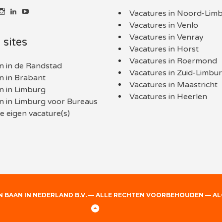
k
kijk
Bekijk
LinkedIn
YouTube
Vacatures in Noord-Lim
t
het
Vacatures in Venlo
l
ofiel
profiel
an
van
Vacatures in Venray
 sites
nlimburg.nl
aaninLimburgNL
baaninlimburg.nl
Vacatures in Horst
p
op
book
itter
Instagram
Vacatures in Roermond
n in de Randstad
Vacatures in Zuid-Limbu
n in Brabant
Vacatures in Maastricht
n in Limburg
Vacatures in Heerlen
n in Limburg voor Bureaus
 eigen vacature(s)
AN BAAN IN NEDERLAND B.V. — ALLE RECHTEN VOORBEHOUDEN —
AL
Back