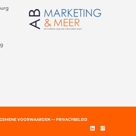
burg
rg
GEMENE VOORWAARDEN
—
PRIVACYBELEID
Linked
Instgram