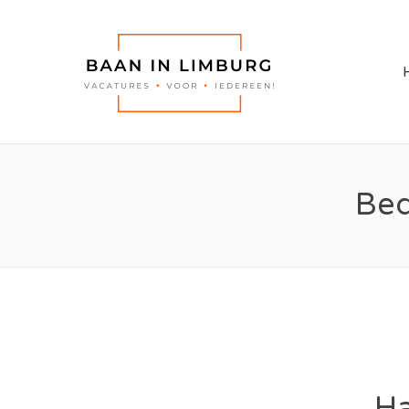
BAAN I
Bed
Ha