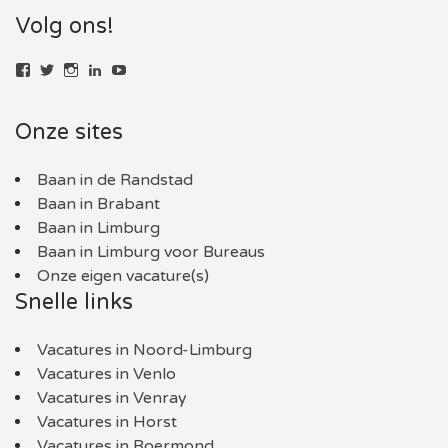
Volg ons!
Bekijk
Bekijk
Bekijk
LinkedIn
YouTube
het
het
het
profiel
profiel
profiel
van
van
van
Onze sites
baaninlimburg.nl
BaaninLimburgNL
baaninlimburg.nl
op
op
op
Facebook
Twitter
Instagram
Baan in de Randstad
Baan in Brabant
Baan in Limburg
Baan in Limburg voor Bureaus
Onze eigen vacature(s)
Snelle links
Vacatures in Noord-Limburg
Vacatures in Venlo
Vacatures in Venray
Vacatures in Horst
Vacatures in Roermond